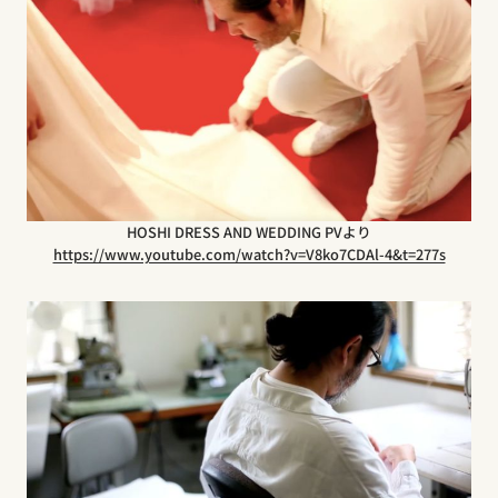
HOSHI DRESS AND WEDDING PVより
https://www.youtube.com/watch?v=V8ko7CDAl-4&t=277s