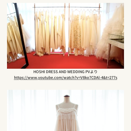
HOSHI DRESS AND WEDDING PVより
https://www.youtube.com/watch?v=V8ko7CDAl-4&t=277s